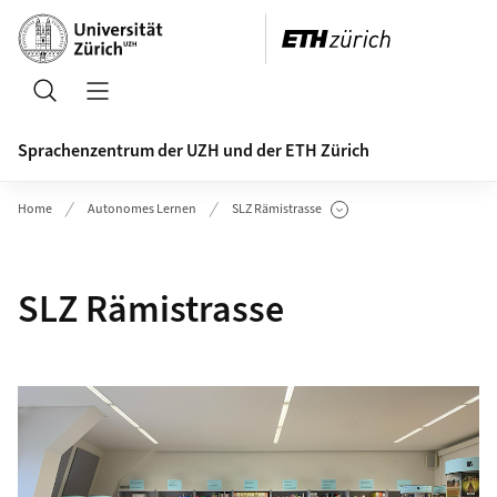
Header
Suche
Navigation öffnen/schliessen
Sprachenzentrum der UZH und der ETH Zürich
Home
Autonomes Lernen
SLZ Rämistrasse
Unterseiten anzeigen
SLZ Rämistrasse