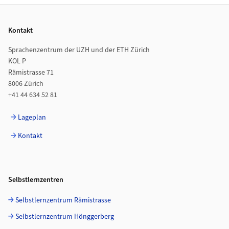
Footer
Kontakt
Sprachenzentrum der UZH und der ETH Zürich
KOL P
Rämistrasse 71
8006 Zürich
+41 44 634 52 81
Lageplan
Kontakt
Selbstlernzentren
Selbstlernzentrum Rämistrasse
Selbstlernzentrum Hönggerberg